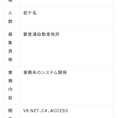
種
人
若干名
数
募
要普通自動車免許
集
資
格
業
事務系のシステム開発
務
内
容
開
VB.NET、C#、ACCESS