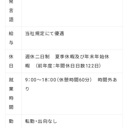
発
言
語
給
当社規定にて優遇
与
休
週休二日制 夏季休暇及び年末年始休
日
暇 （前年度：年間休日日数122日）
就
9：00～18：00（休憩時間60分） 時間外あ
業
り
時
間
勤
転勤・出向なし