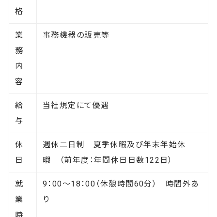
格
業
事務機器の販売等
務
内
容
給
当社規定にて優遇
与
休
週休二日制 夏季休暇及び年末年始休
日
暇 （前年度：年間休日日数122日）
就
9：00～18：00（休憩時間60分） 時間外あ
業
り
時