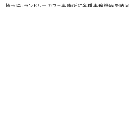
埼玉県-ランドリーカフェ事務所に各種事務機器を納品
しました
お知らせ一覧を見る
CONTACT
オフィスの困りごと、ご相談ください
027-346-8900
（平日9:00-18:00）
セールス目的のお電話はご遠慮ください